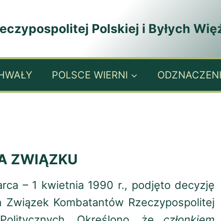
zypospolitej Polskiej i Byłych Wię
HWAŁY
POLSCE WIERNI
ODZNACZEN
IA ZWIĄZKU
rca – 1 kwietnia 1990 r., podjęto decyzję
na Związek Kombatantów Rzeczypospolitej
 Politycznych. Określono, że
członkiem