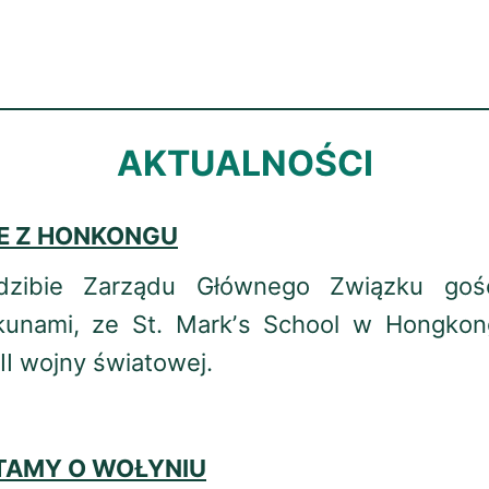
AKTUALNOŚCI
E Z HONKONGU
dzibie Zarządu Głównego Związku gośc
kunami, ze St. Markʼs School w Hongkong
i II wojny światowej.
TAMY O WOŁYNIU