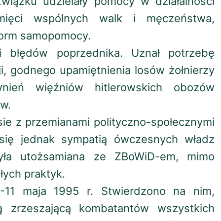
wiązku udzielały pomocy w działalności
mięci wspólnych walk i męczeństwa,
 form samopomocy.
i błędów poprzednika. Uznał potrzebę
esji, godnego upamiętnienia losów żołnierzy
ień więźniów hitlerowskich obozów
ów.
sie z przemianami polityczno-społecznymi
a się jednak sympatią ówczesnych władz
yła utożsamiana ze ZBoWiD-em, mimo
łych praktyk.
-11 maja 1995 r. Stwierdzono na nim,
ją zrzeszającą kombatantów wszystkich