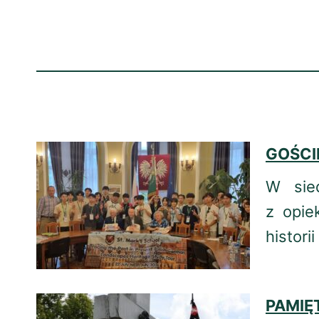
GOŚCI
W sie
z opie
histori
PAMIĘ