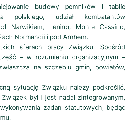
inicjowanie budowy pomników i tablic
rza polskiego; udział kombatantów
od Narwikiem, Lenino, Monte Cassino,
ażach Normandii i pod Arnhem.
tkich sferach pracy Związku. Spośród
część – w rozumieniu organizacyjnym –
, zwłaszcza na szczeblu gmin, powiatów,
ecną sytuację Związku należy podkreślić,
 Związek był i jest nadal zintegrowanym,
wykonywania zadań statutowych, będąc
zmu.