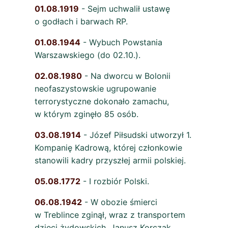
01.08.1919
- Sejm uchwalił ustawę
o godłach i barwach RP.
01.08.1944
- Wybuch Powstania
Warszawskiego (do 02.10.).
02.08.1980
- Na dworcu w Bolonii
neofaszystowskie ugrupowanie
terrorystyczne dokonało zamachu,
w którym zginęło 85 osób.
03.08.1914
- Józef Piłsudski utworzył 1.
Kompanię Kadrową, której członkowie
stanowili kadry przyszłej armii polskiej.
05.08.1772
- I rozbiór Polski.
06.08.1942
- W obozie śmierci
w Treblince zginął, wraz z transportem
dzieci żydowskich, Janusz Korczak.