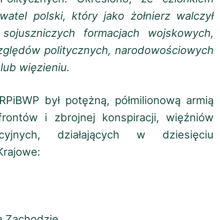
el polski, który jako żołnierz walczył
sojuszniczych formacjach wojskowych,
względów politycznych, narodowościowych
lub więzieniu.
PiBWP był potężną, półmilionową armią
rontów i zbrojnej konspiracji, więźniów
cyjnych, działających w dziesięciu
Krajowe:
na Zachodzie,