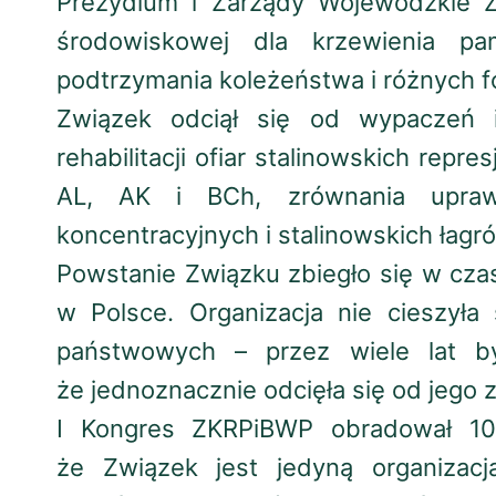
Prezydium i Zarządy Wojewódzkie Z
środowiskowej dla krzewienia pa
podtrzymania koleżeństwa i różnych
Związek odciął się od wypaczeń 
rehabilitacji ofiar stalinowskich repr
AL, AK i BCh, zrównania uprawn
koncentracyjnych i stalinowskich łagr
Powstanie Związku zbiegło się w cza
w Polsce. Organizacja nie cieszył
państwowych – przez wiele lat b
że jednoznacznie odcięła się od jego z
I Kongres ZKRPiBWP obradował 10
że Związek jest jedyną organizac