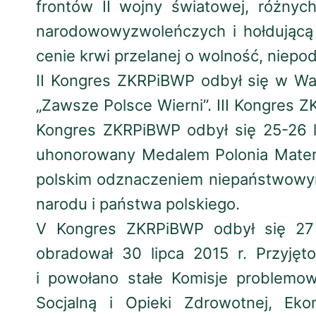
frontów II wojny światowej, różnych
narodowowyzwoleńczych i hołdującą 
cenie krwi przelanej o wolność, niepo
II Kongres ZKRPiBWP odbył się w Wa
„Zawsze Polsce Wierni”. III Kongres 
Kongres ZKRPiBWP odbył się 25-26 l
uhonorowany Medalem Polonia Mater 
polskim odznaczeniem niepaństwowym
narodu i państwa polskiego.
V Kongres ZKRPiBWP odbył się 27 
obradował 30 lipca 2015 r. Przyję
i powołano stałe Komisje problemo
Socjalną i Opieki Zdrowotnej, Eko