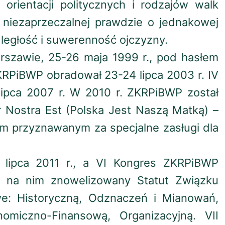
 orientacji politycznych i rodzajów walk
niezaprzeczalnej prawdzie o jednakowej
dległość i suwerenność ojczyzny.
rszawie, 25-26 maja 1999 r., pod hasłem
ZKRPiBWP obradował 23-24 lipca 2003 r. IV
ipca 2007 r. W 2010 r. ZKRPiBWP został
Nostra Est (Polska Jest Naszą Matką) –
 przyznawanym za specjalne zasługi dla
lipca 2011 r., a VI Kongres ZKRPiBWP
to na nim znowelizowany Statut Związku
we: Historyczną, Odznaczeń i Mianowań,
nomiczno-Finansową, Organizacyjną. VII