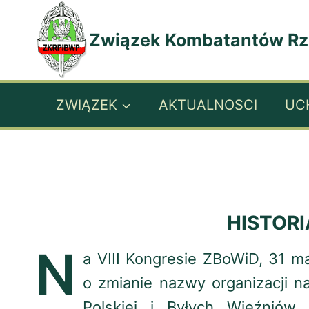
Przejdź
do
Związek Kombatantów Rzec
treści
ZWIĄZEK
AKTUALNOSCI
UC
HISTOR
N
a VIII Kongresie ZBoWiD, 31 ma
o zmianie nazwy organizacji 
Polskiej i Byłych Więźniów