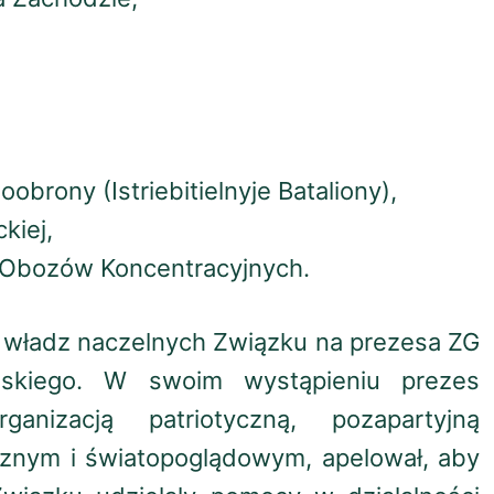
brony (Istriebitielnyje Bataliony),
kiej,
i Obozów Koncentracyjnych.
 władz naczelnych Związku na prezesa ZG
skiego. W swoim wystąpieniu prezes
anizacją patriotyczną, pozapartyjną
ycznym i światopoglądowym, apelował, aby