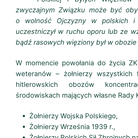
zwyczajnym Związku może być obywat
o wolność Ojczyzny w polskich i 
uczestniczył w ruchu oporu lub ze 
bądź rasowych więziony był w obozie 
W momencie powołania do życia ZKR
weteranów – żołnierzy wszystkich f
hitlerowskich obozów koncentra
środowiskach mających własne Rady 
Żołnierzy Wojska Polskiego,
Żołnierzy Września 1939 r.,
Żołnierzy Polskich Sił Zbrojnych 