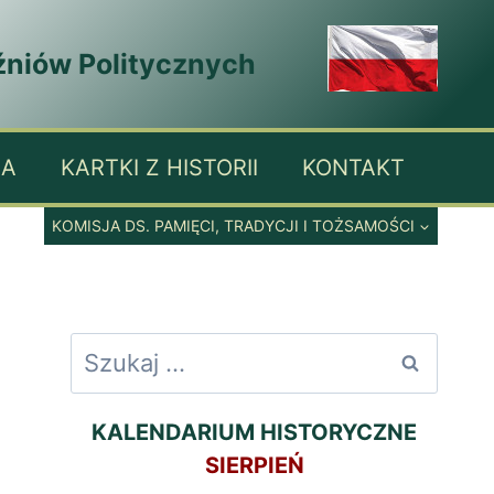
źniów Politycznych
IA
KARTKI Z HISTORII
KONTAKT
KOMISJA DS. PAMIĘCI, TRADYCJI I TOŻSAMOŚCI
Szukaj:
KALENDARIUM HISTORYCZNE
SIERPIEŃ