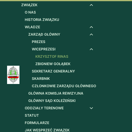
Przejdź
ZWIĄZEK
Przełącz
menu
O NAS
do
podrzędne
HISTORIA ZWIĄZKU
treści
WŁADZE
Przełącz
menu
ZARZĄÐ GŁÓWNY
Przełącz
podrzędne
menu
PREZES
podrzędne
WICEPREZESI
Przełącz
menu
KRZYSZTOF RINAS
podrzędne
ZBIGNIEW GOŁĄBEK
SEKRETARZ GENERALNY
SKARBNIK
CZŁONKOWIE ZARZĄDU GŁÓWNEGO
GŁÓWNA KOMISJA REWIZYJNA
GŁÓWNY SĄD KOLEŻEŃSKI
ODDZIAŁY TERENOWE
Przełącz
menu
STATUT
podrzędne
FORMULARZE
JAK WESPRZEĆ ZWIĄZEK