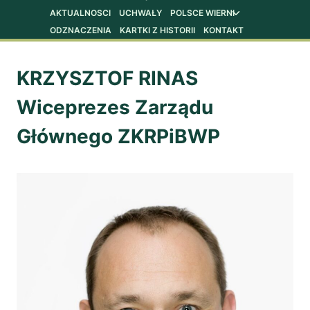
AKTUALNOSCI
UCHWAŁY
POLSCE WIERNI
Przełącz
menu
ODZNACZENIA
KARTKI Z HISTORII
KONTAKT
podrzędne
KRZYSZTOF RINAS
Wiceprezes Zarządu
Głównego
ZKRPiBWP