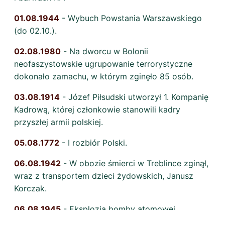
01.08.1944
- Wybuch Powstania Warszawskiego
(do 02.10.).
02.08.1980
- Na dworcu w Bolonii
neofaszystowskie ugrupowanie terrorystyczne
dokonało zamachu, w którym zginęło 85 osób.
03.08.1914
- Józef Piłsudski utworzył 1. Kompanię
Kadrową, której członkowie stanowili kadry
przyszłej armii polskiej.
05.08.1772
- I rozbiór Polski.
06.08.1942
- W obozie śmierci w Treblince zginął,
wraz z transportem dzieci żydowskich, Janusz
Korczak.
06.08.1945
- Eksplozja bomby atomowej
nad Hiroszimą.