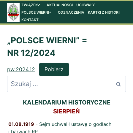
Przejdź
ZWIĄZEK
AKTUALNOSCI
UCHWAŁY
Przełącz
menu
POLSCE WIERNI
ODZNACZENIA
KARTKI Z HISTORII
Przełącz
do
podrzędne
menu
KONTAKT
treści
podrzędne
„POLSCE WIERNI” =
NR 12/202
4
pw.2024.12
Pobierz
Szukaj:
KALENDARIUM HISTORYCZNE
SIERPIEŃ
01.08.1919
- Sejm uchwalił ustawę o godłach
i barwach RP.