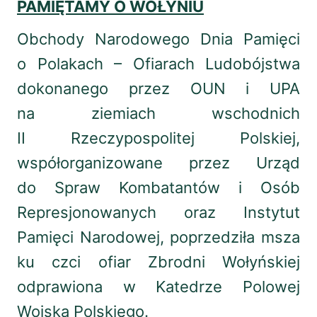
PAMIĘTAMY O WOŁYNIU
19.08.1941
- Przybycie do Tobruku pierwszych
oddziałów Samodzielnej Brygady Strzelców
Obchody Narodowego Dnia Pamięci
Karpackich, która uczestniczyła w walkach
o Polakach – Ofiarach Ludobójstwa
w obronie pustynnej twierdzy.
dokonanego przez OUN i UPA
20.08.1968
- Inwazja wojsk pięciu państw Układu
Warszawskiego („Operacja Dunaj”)
na ziemiach wschodnich
na Czechosłowację.
II Rzeczypospolitej Polskiej,
22.08.1864
- Podpisanie Konwencji Genewskiej
współorganizowane przez Urząd
o ochronie rannych żołnierzy w czasie wojny
do Spraw Kombatantów i Osób
i zapewnieniu neutralności służbom sanitarnym
i cywilom pomagającym ofiarom konfliktu.
Represjonowanych oraz Instytut
Pamięci Narodowej, poprzedziła msza
23.08.1939
- Podpisanie w Moskwie paktu
Ribbentrop-Mołotow z tajnym protokołem
ku czci ofiar Zbrodni Wołyńskiej
o rozgraniczeniu stref wpływów niemieckich
odprawiona w Katedrze Polowej
i radzieckich w Europie Środkowej i Wschodniej.
Wojska Polskiego.