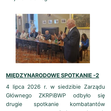
23.08.1942
- Początek bitwy o Stalingrad
(do 2.02.1943).
25.08.1939
- Do portu w Gdańsku zawinął
pancernik „Schleswig-Holstein”.
MIĘDZYNARODOWE SPOTKANIE -2
4 lipca 2026 r. w siedzibie Zarządu
Głównego ZKRPiBWP odbyło się
drugie spotkanie kombatantów