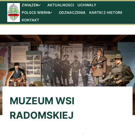
Przejdź
ZWIĄZEK
AKTUALNOSCI
UCHWAŁY
Przełącz
menu
POLSCE WIERNI
ODZNACZENIA
KARTKI Z HISTORII
Przełącz
do
podrzędne
menu
KONTAKT
treści
podrzędne
MUZEUM WSI
RADOMSKIEJ