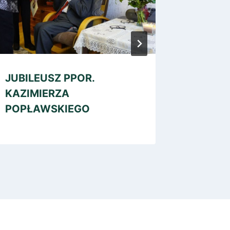
JUBILEUSZ PPOR.
102-L
KAZIMIERZA
ZE ST
POPŁAWSKIEGO