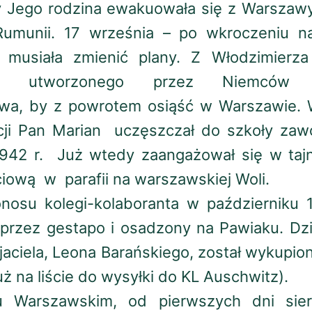
dy Jego rodzina ewakuowała się z Warszawy
Rumunii. 17 września – po wkroczeniu na
 musiała zmienić plany. Z Włodzimierza
o utworzonego przez Niemców G
twa, by z powrotem osiąść w Warszawie. 
cji Pan Marian uczęszczał do szkoły zaw
942 r. Już wtedy zaangażował się w tajn
iową w parafii na warszawskiej Woli.
osu kolegi-kolaboranta w październiku 1
przez gestapo i osadzony na Pawiaku. Dzi
yjaciela, Leona Barańskiego, został wykupio
już na liście do wysyłki do KL Auschwitz).
 Warszawskim, od pierwszych dni sierp