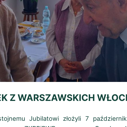
EK Z WARSZAWSKICH WŁOC
tojnemu Jubilatowi złożyli 7 październi