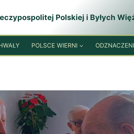
zypospolitej Polskiej i Byłych Wię
HWAŁY
POLSCE WIERNI
ODZNACZEN