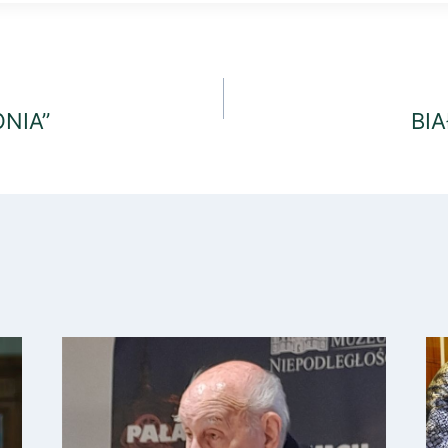
ONIA”
BIA