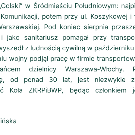
 „Golski” w Śródmieściu Południowym: naj
 Komunikacji, potem przy ul. Koszykowej i
 Warszawskiej. Pod koniec sierpnia przesz
i jako sanitariusz pomagał przy transpo
yszedł z ludnością cywilną w październiku
u wojny podjął pracę w firmie transportow
kańcem dzielnicy Warszawa-Włochy. P
ę, od ponad 30 lat, jest niezwykle 
ść Koła ZKRPiBWP, będąc członkiem 
.
ińska