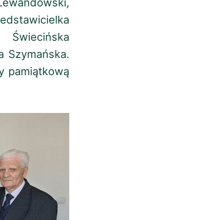
ewandowski,
zedstawicielka
 Świecińska
a Szymańska.
ny pamiątkową