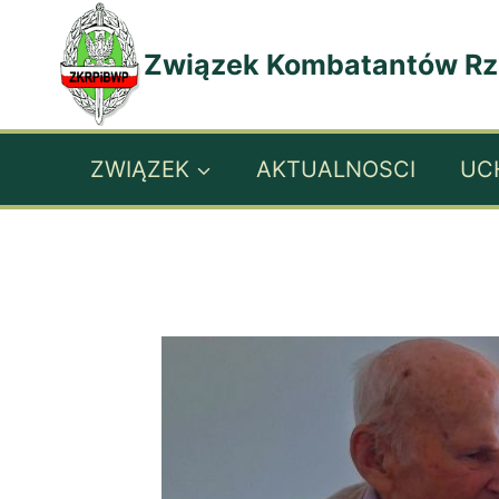
Przejdź
do
Związek Kombatantów Rzec
treści
ZWIĄZEK
AKTUALNOSCI
UC