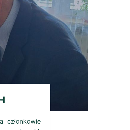
H
ka członkowie