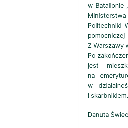
w Batalionie
Ministerstwa
Politechniki
pomocniczej 
Z Warszawy w
Po zakończeni
jest miesz
na emerytur
w działalno
i skarbnikiem
Danuta Świec