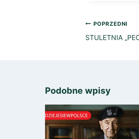
Nawigacja
POPRZEDNI
wpisu
STULETNIA „PE
Podobne wpisy