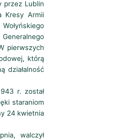
 przez Lublin
 Kresy Armii
 Wołyńskiego
eneralnego
W pierwszych
odowej, którą
ą działalność
943 r. został
ęki staraniom
ny 24 kwietnia
nia, walczył