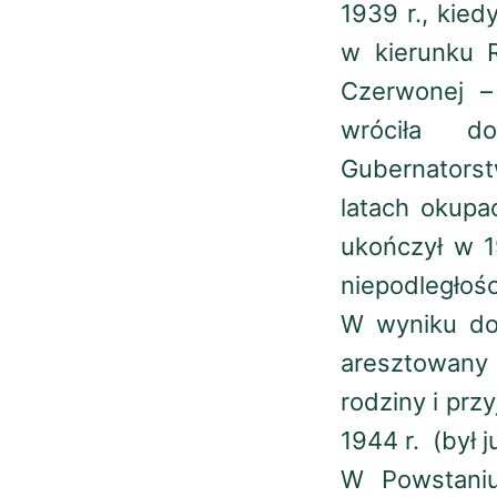
1939 r., kie
w kierunku 
Czerwonej –
wróciła d
Gubernators
latach okupa
ukończył w 1
niepodległośc
W wyniku don
aresztowany 
rodziny i prz
1944 r. (był 
W Powstaniu