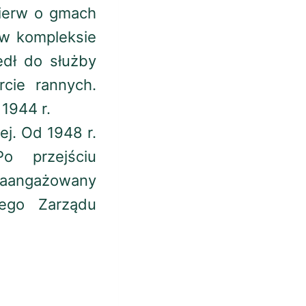
pierw o gmach
 w kompleksie
edł do służby
rcie rannych.
 1944 r.
ej. Od 1948 r.
o przejściu
zaangażowany
jego Zarządu