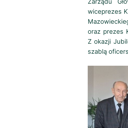
Zarządu Gł
wiceprezes Kr
Mazowiecki
oraz prezes
Z okazji Jub
szablą oficer