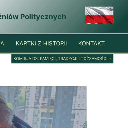
źniów Politycznych
IA
KARTKI Z HISTORII
KONTAKT
KOMISJA DS. PAMIĘCI, TRADYCJI I TOŻSAMOŚCI