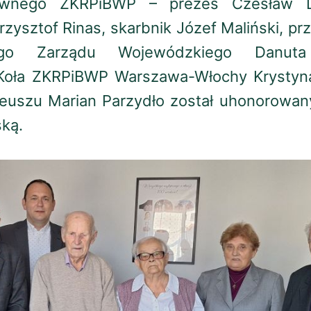
ównego ZKRPiBWP – prezes Czesław L
zysztof Rinas, skarbnik Józef Maliński, pr
ego Zarządu Wojewódzkiego Danuta
 Koła ZKRPiBWP Warszawa-Włochy Krystyn
ileuszu Marian Parzydło został uhonorowa
ską.