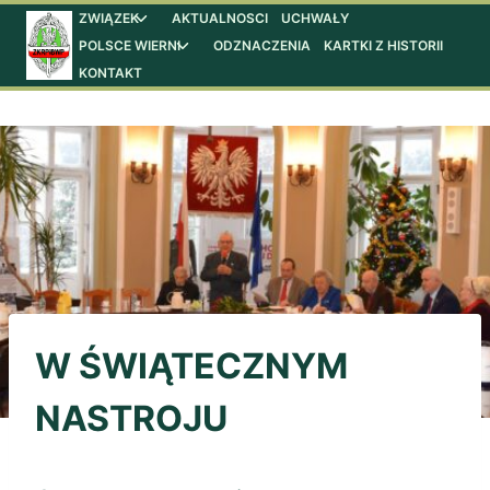
Przejdź
ZWIĄZEK
AKTUALNOSCI
UCHWAŁY
Przełącz
menu
POLSCE WIERNI
ODZNACZENIA
KARTKI Z HISTORII
Przełącz
do
podrzędne
menu
KONTAKT
treści
podrzędne
W ŚWIĄTECZNYM
NASTROJU