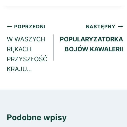
Nawigacja
POPRZEDNI
NASTĘPNY
wpisu
W WASZYCH
POPULARYZATORKA
RĘKACH
BOJÓW KAWALERII
PRZYSZŁOŚĆ
KRAJU…
Podobne wpisy