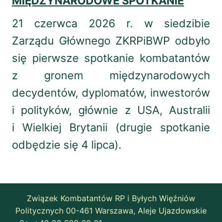
MIĘDZYNARODOWE SPOTKANIE
21 czerwca 2026 r. w siedzibie
Zarządu Głównego ZKRPiBWP odbyło
się pierwsze spotkanie kombatantów
z gronem międzynarodowych
decydentów, dyplomatów, inwestorów
i polityków, głównie z USA, Australii
i Wielkiej Brytanii (drugie spotkanie
odbędzie się 4 lipca).
Związek Kombatantów RP i Byłych Więźniów
Politycznych 00-461 Warszawa, Aleje Ujazdowskie