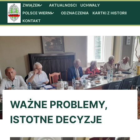
Przejdź
ZWIĄZEK
AKTUALNOSCI
UCHWAŁY
Przełącz
menu
POLSCE WIERNI
ODZNACZENIA
KARTKI Z HISTORII
Przełącz
do
podrzędne
menu
KONTAKT
treści
podrzędne
WAŻNE PROBLEMY,
ISTOTNE DECYZJE