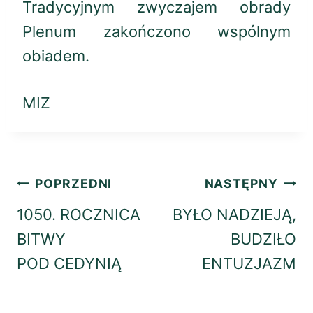
Tradycyjnym zwyczajem obrady
Plenum zakończono wspólnym
obiadem.
MIZ
Nawigacja
POPRZEDNI
NASTĘPNY
wpisu
1050. ROCZNICA
BYŁO NADZIEJĄ,
BITWY
BUDZIŁO
POD CEDYNIĄ
ENTUZJAZM