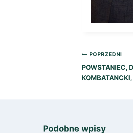
Nawigacja
POPRZEDNI
wpisu
POWSTANIEC, 
KOMBATANCKI,
Podobne wpisy