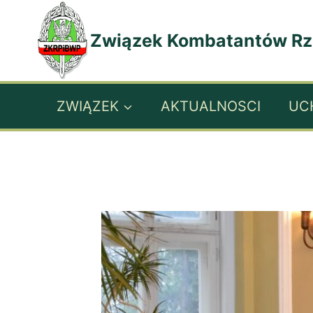
Przejdź
do
Związek Kombatantów Rzec
treści
ZWIĄZEK
AKTUALNOSCI
UC