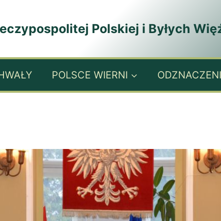
zypospolitej Polskiej i Byłych Wię
HWAŁY
POLSCE WIERNI
ODZNACZEN