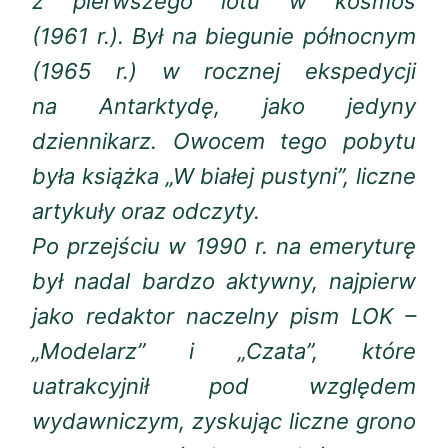
z pierwszego lotu w kosmos
(1961 r.). Był na biegunie północnym
(1965 r.) w rocznej ekspedycji
na Antarktydę, jako jedyny
dziennikarz. Owocem tego pobytu
była książka „W białej pustyni”, liczne
artykuły oraz odczyty.
Po przejściu w 1990 r. na emeryturę
był nadal bardzo aktywny, najpierw
jako redaktor naczelny pism LOK –
„Modelarz” i „Czata”, które
uatrakcyjnił pod względem
wydawniczym, zyskując liczne grono