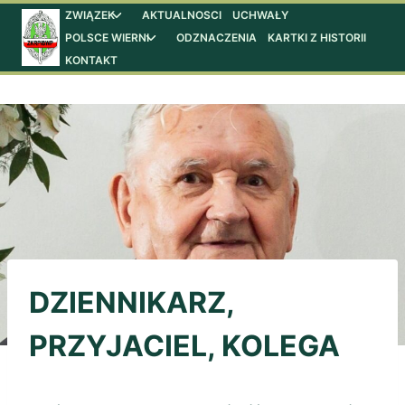
Przejdź
ZWIĄZEK
AKTUALNOSCI
UCHWAŁY
Przełącz
menu
POLSCE WIERNI
ODZNACZENIA
KARTKI Z HISTORII
Przełącz
do
podrzędne
menu
KONTAKT
treści
podrzędne
DZIENNIKARZ,
PRZYJACIEL, KOLEGA